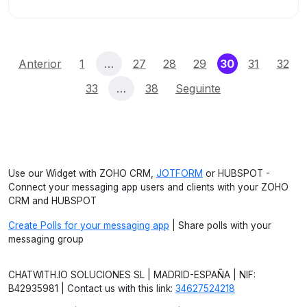
(current)
Anterior
1
…
27
28
29
30
31
32
33
…
38
Seguinte
Use our Widget with ZOHO CRM,
JOTFORM
or HUBSPOT -
Connect your messaging app users and clients with your ZOHO
CRM and HUBSPOT
Create Polls for your messaging app
| Share polls with your
messaging group
CHATWITH.IO SOLUCIONES SL | MADRID-ESPAÑA | NIF:
B42935981 | Contact us with this link:
34627524218