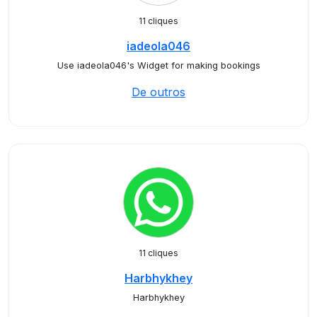
11 cliques
iadeola046
Use iadeola046's Widget for making bookings
De outros
11 cliques
Harbhykhey
Harbhykhey