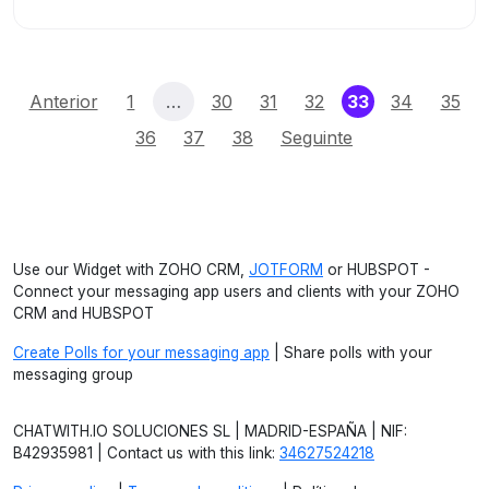
(current)
Anterior
1
…
30
31
32
33
34
35
36
37
38
Seguinte
Use our Widget with ZOHO CRM,
JOTFORM
or HUBSPOT -
Connect your messaging app users and clients with your ZOHO
CRM and HUBSPOT
Create Polls for your messaging app
| Share polls with your
messaging group
CHATWITH.IO SOLUCIONES SL | MADRID-ESPAÑA | NIF:
B42935981 | Contact us with this link:
34627524218