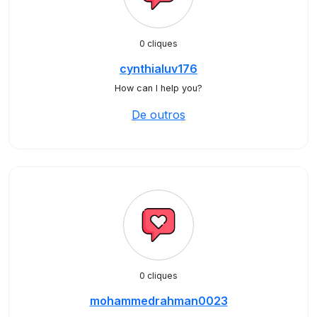
0 cliques
cynthialuv176
How can I help you?
De outros
0 cliques
mohammedrahman0023