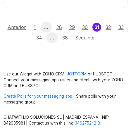
(current)
Anterior
1
…
28
29
30
31
32
33
34
…
38
Seguinte
Use our Widget with ZOHO CRM,
JOTFORM
or HUBSPOT -
Connect your messaging app users and clients with your ZOHO
CRM and HUBSPOT
Create Polls for your messaging app
| Share polls with your
messaging group
CHATWITH.IO SOLUCIONES SL | MADRID-ESPAÑA | NIF:
B42935981 | Contact us with this link:
34627524218