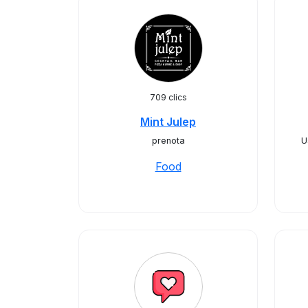
709 clics
Mint Julep
prenota
U
Food