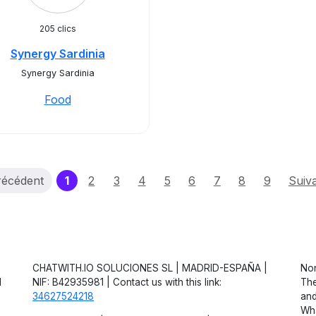
205 clics
Synergy Sardinia
Synergy Sardinia
Food
(current)
récédent
1
2
3
4
5
6
7
8
9
Suiv
CHATWITH.IO SOLUCIONES SL | MADRID-ESPAÑA |
Non
d
NIF: B42935981 | Contact us with this link:
The
34627524218
and
Wha