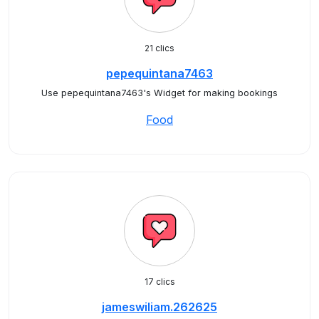
21 clics
pepequintana7463
Use pepequintana7463's Widget for making bookings
Food
17 clics
jameswiliam.262625