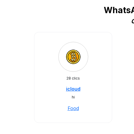
WhatsA
C
28 clics
icloud
hi
Food