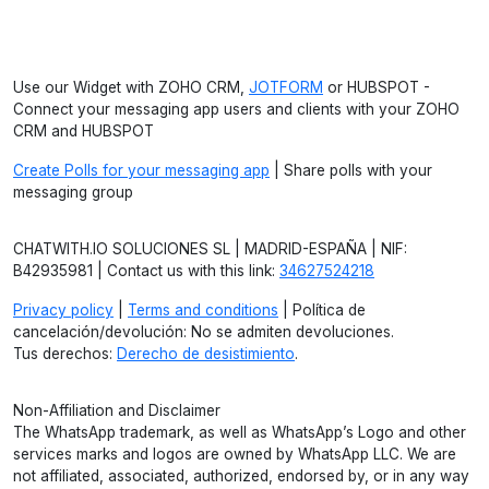
Use our Widget with ZOHO CRM,
JOTFORM
or HUBSPOT -
Connect your messaging app users and clients with your ZOHO
CRM and HUBSPOT
Create Polls for your messaging app
| Share polls with your
messaging group
CHATWITH.IO SOLUCIONES SL | MADRID-ESPAÑA | NIF:
B42935981 | Contact us with this link:
34627524218
Privacy policy
|
Terms and conditions
| Política de
cancelación/devolución: No se admiten devoluciones.
Tus derechos:
Derecho de desistimiento
.
Non-Affiliation and Disclaimer
The WhatsApp trademark, as well as WhatsApp’s Logo and other
services marks and logos are owned by WhatsApp LLC. We are
not affiliated, associated, authorized, endorsed by, or in any way