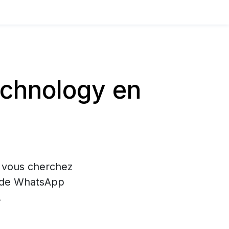
echnology en
i vous cherchez
on de WhatsApp
.