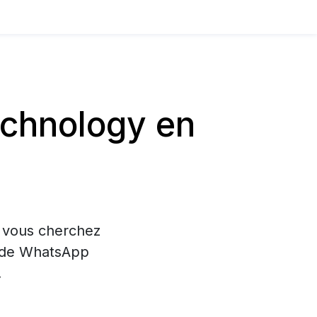
echnology en
i vous cherchez
on de WhatsApp
.