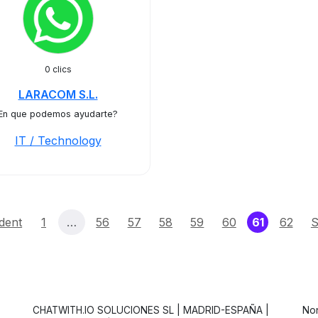
0 clics
LARACOM S.L.
En que podemos ayudarte?
IT / Technology
(current)
dent
1
…
56
57
58
59
60
61
62
S
CHATWITH.IO SOLUCIONES SL | MADRID-ESPAÑA |
Non