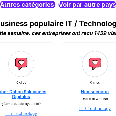
Autres catégories
Voir par autre pays
siness populaire IT / Technolo
te semaine, ces entreprises ont reçu 1459 vis
0 clics
0 clics
ober Dobao Soluciones
Nextscenario
Digitales
¡Únete al webinar!
¿Cómo puedo ayudarte?
IT / Technology
IT / Technology