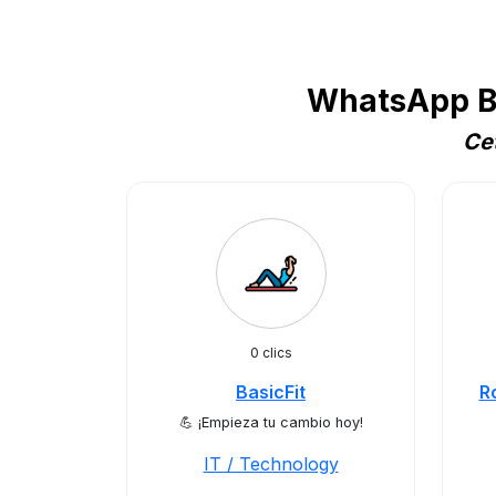
WhatsApp Bu
Cet
0 clics
BasicFit
R
💪 ¡Empieza tu cambio hoy!
IT / Technology