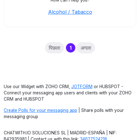
How can I help you?
Alcohol / Tabacco
(current)
पिछला
1
अगला
Use our Widget with ZOHO CRM,
JOTFORM
or HUBSPOT -
Connect your messaging app users and clients with your ZOHO
CRM and HUBSPOT
Create Polls for your messaging app
| Share polls with your
messaging group
CHATWITH.IO SOLUCIONES SL | MADRID-ESPAÑA | NIF:
B42935981 | Contact us with this link:
34627524218