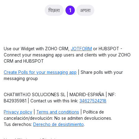
(current)
पिछला
1
अगला
Use our Widget with ZOHO CRM,
JOTFORM
or HUBSPOT -
Connect your messaging app users and clients with your ZOHO
CRM and HUBSPOT
Create Polls for your messaging app
| Share polls with your
messaging group
CHATWITH.IO SOLUCIONES SL | MADRID-ESPAÑA | NIF:
B42935981 | Contact us with this link:
34627524218
Privacy policy
|
Terms and conditions
| Política de
cancelación/devolución: No se admiten devoluciones.
Tus derechos:
Derecho de desistimiento
.