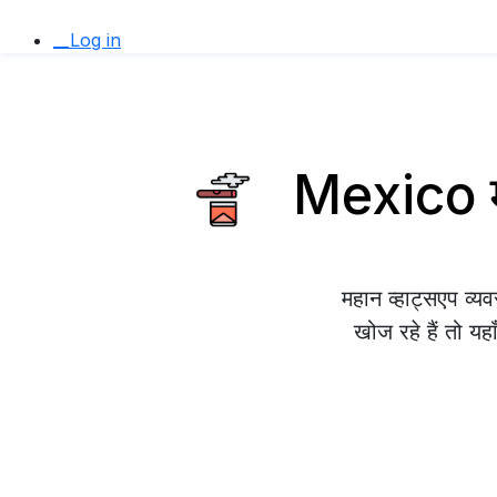
__Log in
Mexico मे
महान व्हाट्सएप व
खोज रहे हैं तो यह