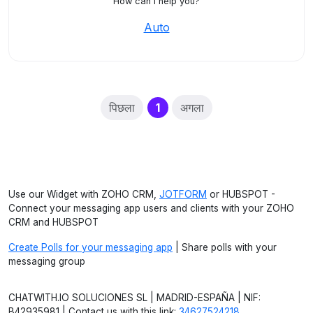
How can I help you?
Auto
(current)
पिछला
1
अगला
Use our Widget with ZOHO CRM,
JOTFORM
or HUBSPOT -
Connect your messaging app users and clients with your ZOHO
CRM and HUBSPOT
Create Polls for your messaging app
| Share polls with your
messaging group
CHATWITH.IO SOLUCIONES SL | MADRID-ESPAÑA | NIF:
B42935981 | Contact us with this link:
34627524218