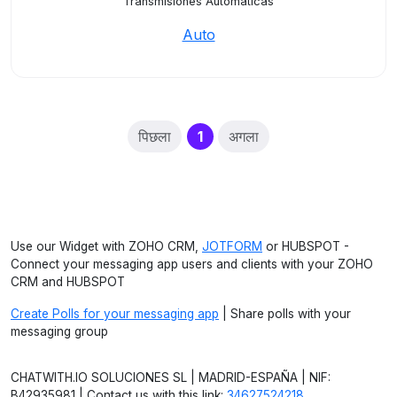
Transmisiones Automáticas
Auto
(current)
पिछला
1
अगला
Use our Widget with ZOHO CRM,
JOTFORM
or HUBSPOT -
Connect your messaging app users and clients with your ZOHO
CRM and HUBSPOT
Create Polls for your messaging app
| Share polls with your
messaging group
CHATWITH.IO SOLUCIONES SL | MADRID-ESPAÑA | NIF:
B42935981 | Contact us with this link:
34627524218