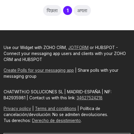
(current)
पिछला
1
अगला
Use our Widget with ZOHO CRM,
JOTFORM
or HUBSPOT -
Connect your messaging app users and clients with your ZOHO
CRM and HUBSPOT
Create Polls for your messaging app
| Share polls with your
messaging group
CHATWITH.IO SOLUCIONES SL | MADRID-ESPAÑA | NIF:
B42935981 | Contact us with this link:
34627524218
Privacy policy
|
Terms and conditions
| Política de
cancelación/devolución: No se admiten devoluciones.
Tus derechos:
Derecho de desistimiento
.