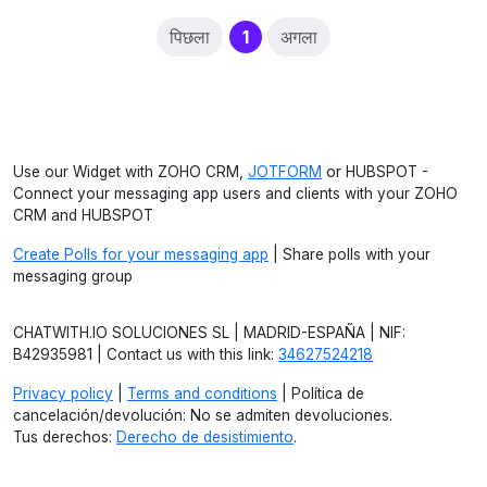
(current)
पिछला
1
अगला
Use our Widget with ZOHO CRM,
JOTFORM
or HUBSPOT -
Connect your messaging app users and clients with your ZOHO
CRM and HUBSPOT
Create Polls for your messaging app
| Share polls with your
messaging group
CHATWITH.IO SOLUCIONES SL | MADRID-ESPAÑA | NIF:
B42935981 | Contact us with this link:
34627524218
Privacy policy
|
Terms and conditions
| Política de
cancelación/devolución: No se admiten devoluciones.
Tus derechos:
Derecho de desistimiento
.