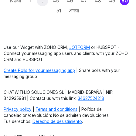
(cu
पिछला
1
…
45
46
47
48
49
50
51
अगला
Use our Widget with ZOHO CRM,
JOTFORM
or HUBSPOT -
Connect your messaging app users and clients with your ZOHO
CRM and HUBSPOT
Create Polls for your messaging app
| Share polls with your
messaging group
CHATWITH.IO SOLUCIONES SL | MADRID-ESPAÑA | NIF:
B42935981 | Contact us with this link:
34627524218
Privacy policy
|
Terms and conditions
| Política de
cancelación/devolución: No se admiten devoluciones.
Tus derechos:
Derecho de desistimiento
.