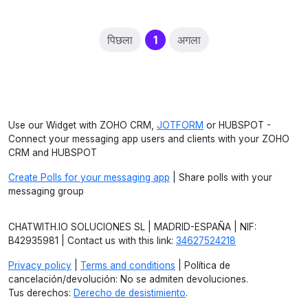
(current)
पिछला
1
अगला
Use our Widget with ZOHO CRM,
JOTFORM
or HUBSPOT -
Connect your messaging app users and clients with your ZOHO
CRM and HUBSPOT
Create Polls for your messaging app
| Share polls with your
messaging group
CHATWITH.IO SOLUCIONES SL | MADRID-ESPAÑA | NIF:
B42935981 | Contact us with this link:
34627524218
Privacy policy
|
Terms and conditions
| Política de
cancelación/devolución: No se admiten devoluciones.
Tus derechos:
Derecho de desistimiento
.