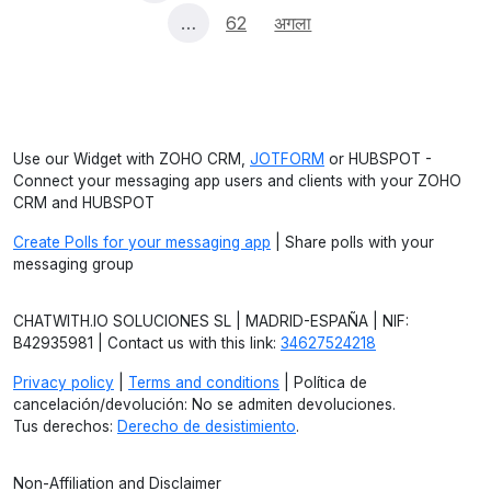
…
62
अगला
Use our Widget with ZOHO CRM,
JOTFORM
or HUBSPOT -
Connect your messaging app users and clients with your ZOHO
CRM and HUBSPOT
Create Polls for your messaging app
| Share polls with your
messaging group
CHATWITH.IO SOLUCIONES SL | MADRID-ESPAÑA | NIF:
B42935981 | Contact us with this link:
34627524218
Privacy policy
|
Terms and conditions
| Política de
cancelación/devolución: No se admiten devoluciones.
Tus derechos:
Derecho de desistimiento
.
Non-Affiliation and Disclaimer