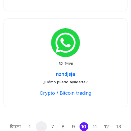
32 क्लिक्स
nzndjsja
¿Cómo puedo ayudarte?
Crypto / Bitcoin trading
(current)
पिछला
1
…
7
8
9
10
11
12
13