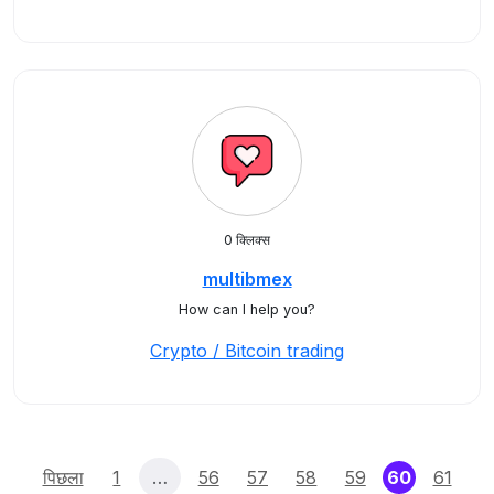
0 क्लिक्स
multibmex
How can I help you?
Crypto / Bitcoin trading
(current)
पिछला
1
…
56
57
58
59
60
61