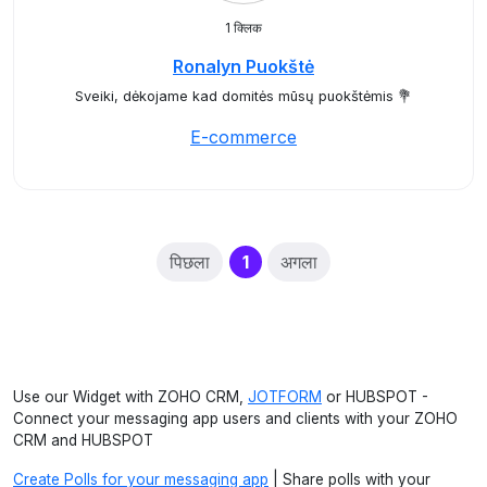
1 क्लिक
Ronalyn Puokštė
Sveiki, dėkojame kad domitės mūsų puokštėmis 💐
E-commerce
(current)
पिछला
1
अगला
Use our Widget with ZOHO CRM,
JOTFORM
or HUBSPOT -
Connect your messaging app users and clients with your ZOHO
CRM and HUBSPOT
Create Polls for your messaging app
| Share polls with your