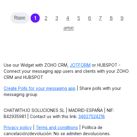
(current)
पिछला
1
2
3
4
5
6
7
8
9
अगला
Use our Widget with ZOHO CRM,
JOTFORM
or HUBSPOT -
Connect your messaging app users and clients with your ZOHO
CRM and HUBSPOT
Create Polls for your messaging app
| Share polls with your
messaging group
CHATWITH.IO SOLUCIONES SL | MADRID-ESPAÑA | NIF:
B42935981 | Contact us with this link:
34627524218
Privacy policy
|
Terms and conditions
| Política de
cancelación/devolución: No se admiten devoluciones.