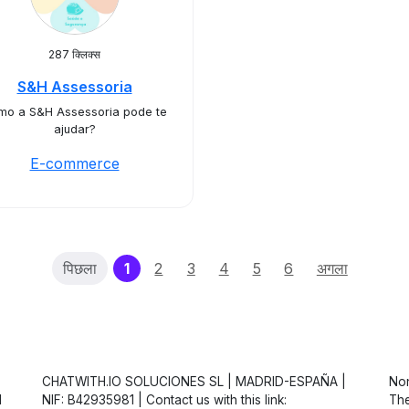
287 क्लिक्स
S&H Assessoria
mo a S&H Assessoria pode te
ajudar?
E-commerce
(current)
पिछला
1
2
3
4
5
6
अगला
CHATWITH.IO SOLUCIONES SL | MADRID-ESPAÑA |
Non
d
NIF: B42935981 | Contact us with this link:
The