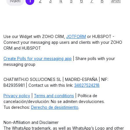
(current)
पिछला
1
2
3
4
5
6
7
8
अगला
Use our Widget with ZOHO CRM,
JOTFORM
or HUBSPOT -
Connect your messaging app users and clients with your ZOHO
CRM and HUBSPOT
Create Polls for your messaging app
| Share polls with your
messaging group
CHATWITH.IO SOLUCIONES SL | MADRID-ESPAÑA | NIF:
B42935981 | Contact us with this link:
34627524218
Privacy policy
|
Terms and conditions
| Política de
cancelación/devolución: No se admiten devoluciones.
Tus derechos:
Derecho de desistimiento
.
Non-Affiliation and Disclaimer
The WhatsApp trademark, as well as WhatsApp’s Logo and other