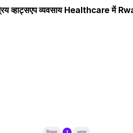
रिय व्हाट्सएप व्यवसाय Healthcare में 
(current)
पिछला
1
अगला