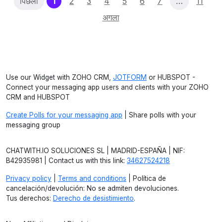
(current)
पिछला
1
2
3
4
5
6
7
…
11
अगला
Use our Widget with ZOHO CRM,
JOTFORM
or HUBSPOT -
Connect your messaging app users and clients with your ZOHO
CRM and HUBSPOT
Create Polls for your messaging app
| Share polls with your
messaging group
CHATWITH.IO SOLUCIONES SL | MADRID-ESPAÑA | NIF:
B42935981 | Contact us with this link:
34627524218
Privacy policy
|
Terms and conditions
| Política de
cancelación/devolución: No se admiten devoluciones.
Tus derechos:
Derecho de desistimiento
.