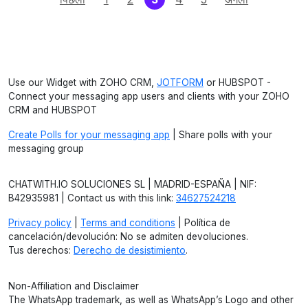
Use our Widget with ZOHO CRM,
JOTFORM
or HUBSPOT -
Connect your messaging app users and clients with your ZOHO
CRM and HUBSPOT
Create Polls for your messaging app
| Share polls with your
messaging group
CHATWITH.IO SOLUCIONES SL | MADRID-ESPAÑA | NIF:
B42935981 | Contact us with this link:
34627524218
Privacy policy
|
Terms and conditions
| Política de
cancelación/devolución: No se admiten devoluciones.
Tus derechos:
Derecho de desistimiento
.
Non-Affiliation and Disclaimer
The WhatsApp trademark, as well as WhatsApp’s Logo and other