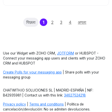
(current)
पिछला
1
2
3
4
अगला
Use our Widget with ZOHO CRM,
JOTFORM
or HUBSPOT -
Connect your messaging app users and clients with your ZOHO
CRM and HUBSPOT
Create Polls for your messaging app
| Share polls with your
messaging group
CHATWITH.IO SOLUCIONES SL | MADRID-ESPAÑA | NIF:
B42935981 | Contact us with this link:
34627524218
Privacy policy
|
Terms and conditions
| Política de
cancelación/devolución: No se admiten devoluciones.