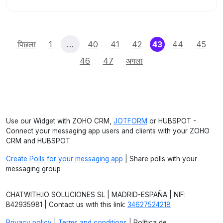
(current)
पिछला
1
…
40
41
42
43
44
45
46
47
अगला
Use our Widget with ZOHO CRM,
JOTFORM
or HUBSPOT -
Connect your messaging app users and clients with your ZOHO
CRM and HUBSPOT
Create Polls for your messaging app
| Share polls with your
messaging group
CHATWITH.IO SOLUCIONES SL | MADRID-ESPAÑA | NIF:
B42935981 | Contact us with this link:
34627524218
Privacy policy
|
Terms and conditions
| Política de