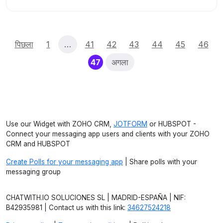
पिछला
1
…
41
42
43
44
45
46
(current)
47
अगला
Use our Widget with ZOHO CRM,
JOTFORM
or HUBSPOT -
Connect your messaging app users and clients with your ZOHO
CRM and HUBSPOT
Create Polls for your messaging app
| Share polls with your
messaging group
CHATWITH.IO SOLUCIONES SL | MADRID-ESPAÑA | NIF:
B42935981 | Contact us with this link:
34627524218