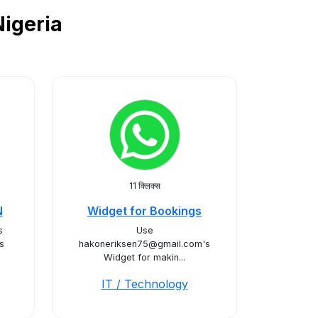
 Nigeria
11 क्लिक्स
N
Widget for Bookings
s
Use
s
hakoneriksen75@gmail.com's
Widget for makin...
IT / Technology