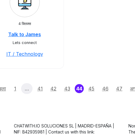
4 क्लिक्स
Talk to James
Lets connect
IT / Technology
(current)
छला
1
…
41
42
43
44
45
46
47
अ
CHATWITH.IO SOLUCIONES SL | MADRID-ESPAÑA |
Non
d
NIF: B42935981 | Contact us with this link:
The