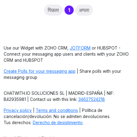
(current)
पिछला
1
अगला
Use our Widget with ZOHO CRM,
JOTFORM
or HUBSPOT -
Connect your messaging app users and clients with your ZOHO
CRM and HUBSPOT
Create Polls for your messaging app
| Share polls with your
messaging group
CHATWITH.IO SOLUCIONES SL | MADRID-ESPAÑA | NIF:
B42935981 | Contact us with this link:
34627524218
Privacy policy
|
Terms and conditions
| Política de
cancelación/devolución: No se admiten devoluciones.
Tus derechos:
Derecho de desistimiento
.