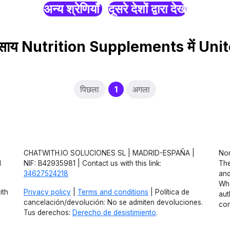
अन्य श्रेणियाँ
दूसरे देशों द्वारा देखें
 व्यवसाय Nutrition Supplements में U
(current)
पिछला
1
अगला
CHATWITH.IO SOLUCIONES SL | MADRID-ESPAÑA |
Non
d
NIF: B42935981 | Contact us with this link:
The
34627524218
and
Wha
ith
Privacy policy
|
Terms and conditions
| Política de
aut
cancelación/devolución: No se admiten devoluciones.
con
Tus derechos:
Derecho de desistimiento
.