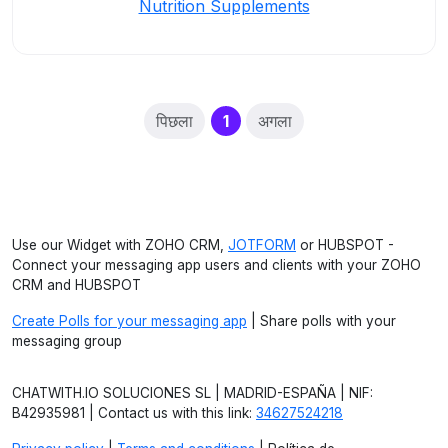
Nutrition Supplements
(current)
पिछला
1
अगला
Use our Widget with ZOHO CRM,
JOTFORM
or HUBSPOT -
Connect your messaging app users and clients with your ZOHO
CRM and HUBSPOT
Create Polls for your messaging app
| Share polls with your
messaging group
CHATWITH.IO SOLUCIONES SL | MADRID-ESPAÑA | NIF:
B42935981 | Contact us with this link:
34627524218