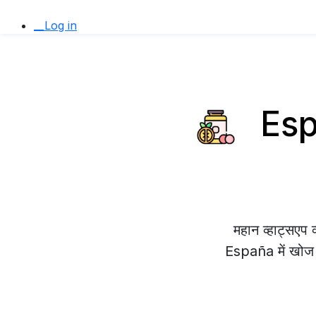
__Log in
Espa
महान व्हाट्सए
España में खोज रह