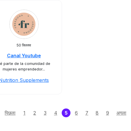
50 क्लिक्स
Canal Youtube
é parte de la comunidad de
mujeres emprendedor...
Nutrition Supplements
(current)
पिछला
1
2
3
4
5
6
7
8
9
अगला