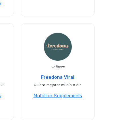
s
57 क्लिक्स
Freedona Viral
ь?
Quiero mejorar mi día a día
s
Nutrition Supplements