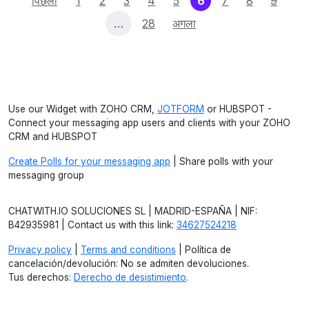
(current)
पिछला
1
2
3
4
5
6
7
8
9
…
28
अगला
Use our Widget with ZOHO CRM,
JOTFORM
or HUBSPOT -
Connect your messaging app users and clients with your ZOHO
CRM and HUBSPOT
Create Polls for your messaging app
| Share polls with your
messaging group
CHATWITH.IO SOLUCIONES SL | MADRID-ESPAÑA | NIF:
B42935981 | Contact us with this link:
34627524218
Privacy policy
|
Terms and conditions
| Política de
cancelación/devolución: No se admiten devoluciones.
Tus derechos:
Derecho de desistimiento
.