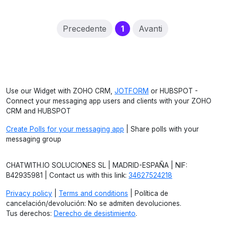
(current)
Precedente
1
Avanti
Use our Widget with ZOHO CRM,
JOTFORM
or HUBSPOT -
Connect your messaging app users and clients with your ZOHO
CRM and HUBSPOT
Create Polls for your messaging app
| Share polls with your
messaging group
CHATWITH.IO SOLUCIONES SL | MADRID-ESPAÑA | NIF:
B42935981 | Contact us with this link:
34627524218
Privacy policy
|
Terms and conditions
| Política de
cancelación/devolución: No se admiten devoluciones.
Tus derechos:
Derecho de desistimiento
.