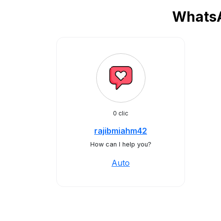
WhatsA
0 clic
rajibmiahm42
How can I help you?
Auto