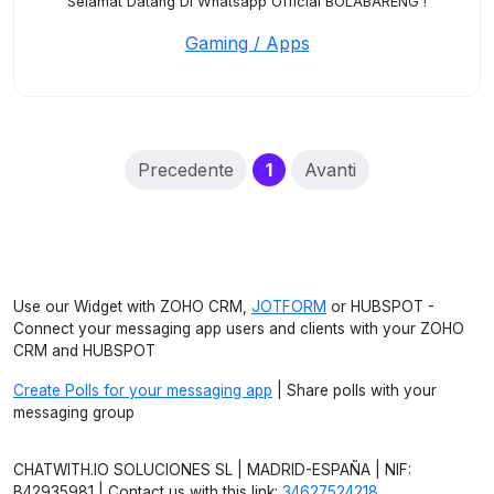
Selamat Datang Di Whatsapp Official BOLABARENG !
Gaming / Apps
(current)
Precedente
1
Avanti
Use our Widget with ZOHO CRM,
JOTFORM
or HUBSPOT -
Connect your messaging app users and clients with your ZOHO
CRM and HUBSPOT
Create Polls for your messaging app
| Share polls with your
messaging group
CHATWITH.IO SOLUCIONES SL | MADRID-ESPAÑA | NIF:
B42935981 | Contact us with this link:
34627524218