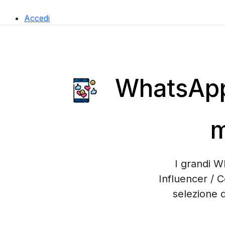
Accedi
WhatsApp 
m
I grandi W
Influencer / 
selezione 