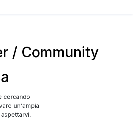
er / Community
ca
te cercando
ovare un'ampia
aspettarvi.