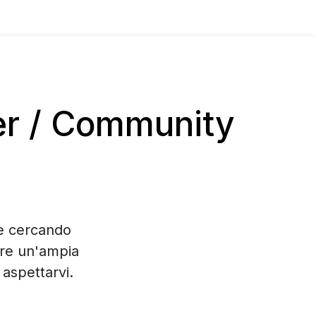
er / Community
te cercando
are un'ampia
aspettarvi.