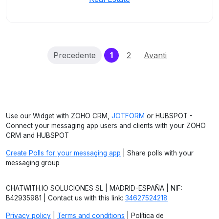
(current)
Precedente
1
2
Avanti
Use our Widget with ZOHO CRM,
JOTFORM
or HUBSPOT -
Connect your messaging app users and clients with your ZOHO
CRM and HUBSPOT
Create Polls for your messaging app
| Share polls with your
messaging group
CHATWITH.IO SOLUCIONES SL | MADRID-ESPAÑA | NIF:
B42935981 | Contact us with this link:
34627524218
Privacy policy
|
Terms and conditions
| Política de