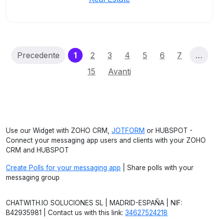
(current)
Precedente
1
2
3
4
5
6
7
…
15
Avanti
Use our Widget with ZOHO CRM,
JOTFORM
or HUBSPOT -
Connect your messaging app users and clients with your ZOHO
CRM and HUBSPOT
Create Polls for your messaging app
| Share polls with your
messaging group
CHATWITH.IO SOLUCIONES SL | MADRID-ESPAÑA | NIF:
B42935981 | Contact us with this link:
34627524218