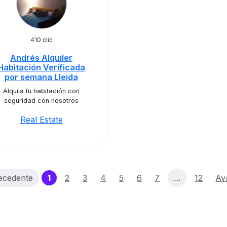
410 clic
Andrés Alquiler
Habitación Verificada
por semana Lleida
Alquila tu habitación con
seguridad con nosotros
Real Estate
(current)
ecedente
1
2
3
4
5
6
7
…
12
Av