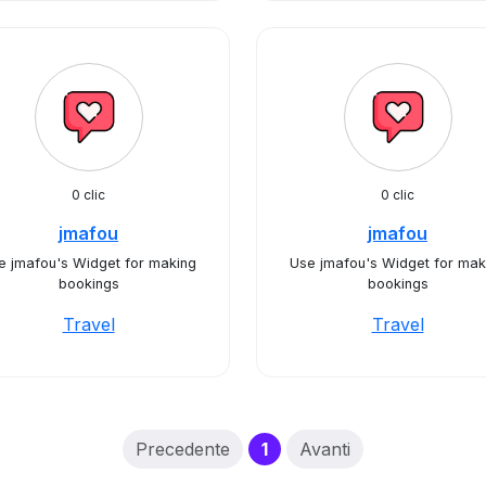
0 clic
0 clic
jmafou
jmafou
e jmafou's Widget for making
Use jmafou's Widget for mak
bookings
bookings
Travel
Travel
(current)
Precedente
1
Avanti