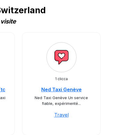
Switzerland
visite
1 clicca
Vtc
Ned Taxi Genève
axi
Ned Taxi Genève Un service
fiable, expérimenté...
Travel