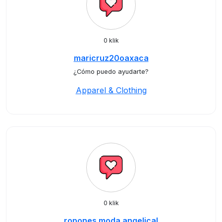
0 klik
maricruz20oaxaca
¿Cómo puedo ayudarte?
Apparel & Clothing
0 klik
ropones.moda.angelical