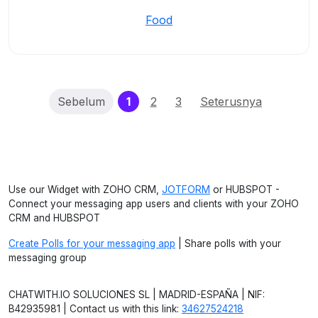
Food
(current)
Sebelum
1
2
3
Seterusnya
Use our Widget with ZOHO CRM,
JOTFORM
or HUBSPOT -
Connect your messaging app users and clients with your ZOHO
CRM and HUBSPOT
Create Polls for your messaging app
| Share polls with your
messaging group
CHATWITH.IO SOLUCIONES SL | MADRID-ESPAÑA | NIF:
B42935981 | Contact us with this link:
34627524218