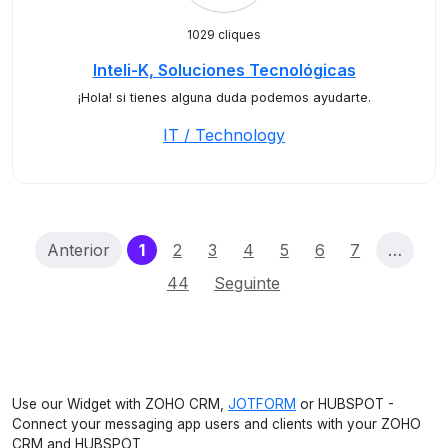
1029 cliques
Inteli-K, Soluciones Tecnológicas
¡Hola! si tienes alguna duda podemos ayudarte.
IT / Technology
(current)
Anterior
1
2
3
4
5
6
7
…
44
Seguinte
Use our Widget with ZOHO CRM,
JOTFORM
or HUBSPOT -
Connect your messaging app users and clients with your ZOHO
CRM and HUBSPOT