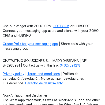
Use our Widget with ZOHO CRM,
JOTFORM
or HUBSPOT -
Connect your messaging app users and clients with your ZOHO
CRM and HUBSPOT
Create Polls for your messaging app
| Share polls with your
messaging group
CHATWITH.IO SOLUCIONES SL | MADRID-ESPAÑA | NIF:
B42935981 | Contact us with this link:
34627524218
Privacy policy
|
Terms and conditions
| Política de
cancelación/devolución: No se admiten devoluciones.
Tus derechos:
Derecho de desistimiento
.
Non-Affiliation and Disclaimer
The WhatsApp trademark, as well as WhatsApp’s Logo and other
services marks and logos are owned by WhatsApp LLC. We are