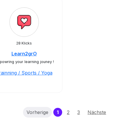
28 Klicks
Learn2grO
owring your learning jouney !
rainning / Sports / Yoga
(current)
Vorherige
1
2
3
Nächste