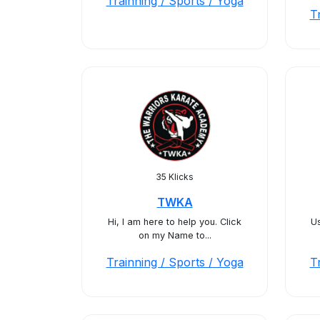
Trainning / Sports / Yoga
T
35 Klicks
TWKA
Hi, I am here to help you. Click
Us
on my Name to...
Trainning / Sports / Yoga
T