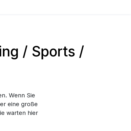
g / Sports /
en. Wenn Sie
ier eine große
e warten hier